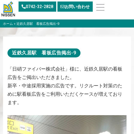
内
0742-32-2828
お問い合わせ
容
を
ス
ホーム
»
近鉄久居駅 看板広告掲出-9
キ
ッ
プ
近鉄久居駅 看板広告掲出-9
「日硝ファイバー株式会社」様に、近鉄久居駅の看板
広告をご掲出いただきました。
新卒・中途採用実施の広告です。リクルート対策のた
めに駅看板広告をご利用いただくケースが増えており
ます。