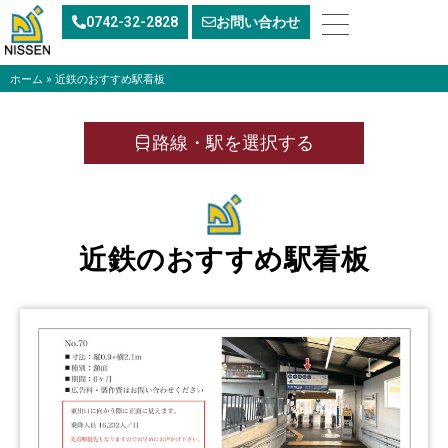
内
0742-32-2828
お問い合わせ
容
を
ス
ホーム
»
近鉄のおすすめ駅看板
キ
ッ
路線・駅を選択する
プ
近鉄のおすすめ駅看板
ペ
ペ
ペ
ペ
ー
ー
ー
ー
ジ
ジ
ジ
ジ