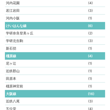
河内花園
(4)
若江岩田
(3)
河内小阪
(1)
けいはんな線
(6)
学研奈良登美ヶ丘
(2)
学研北生駒
(3)
新石切
(1)
橿原線
(4)
尼ヶ辻
(1)
近鉄郡山
(1)
田原本
(1)
橿原神宮前
(1)
大阪線
(16)
近鉄八尾
(3)
五位堂
(4)