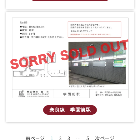
奈良線 学園前駅
前ページ
1
2
3
…
5
次ページ