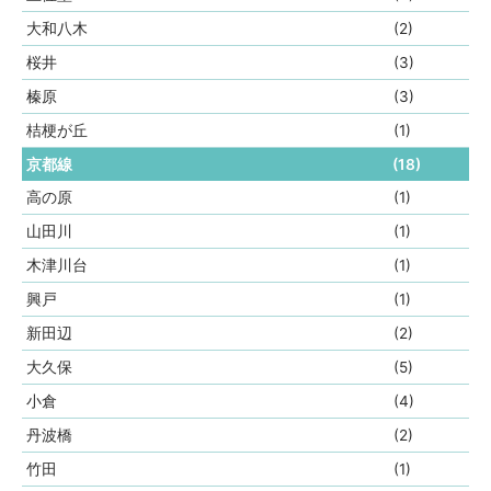
大和八木
(2)
桜井
(3)
榛原
(3)
桔梗が丘
(1)
京都線
(18)
高の原
(1)
山田川
(1)
木津川台
(1)
興戸
(1)
新田辺
(2)
大久保
(5)
小倉
(4)
丹波橋
(2)
竹田
(1)