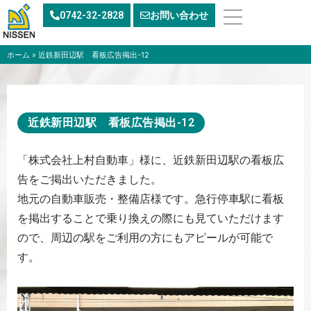
内
0742-32-2828
お問い合わせ
容
を
ス
ホーム
»
近鉄新田辺駅 看板広告掲出-12
キ
ッ
プ
近鉄新田辺駅 看板広告掲出-12
「株式会社上村自動車」様に、近鉄新田辺駅の看板広
告をご掲出いただきました。
地元の自動車販売・整備店様です。急行停車駅に看板
を掲出することで乗り換えの際にも見ていただけます
ので、周辺の駅をご利用の方にもアピールが可能で
す。