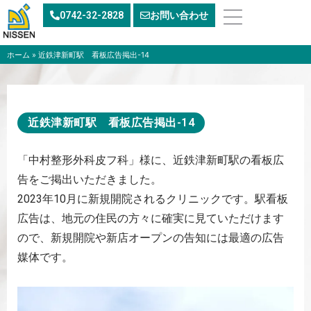
内
0742-32-2828
お問い合わせ
容
を
ス
ホーム
»
近鉄津新町駅 看板広告掲出-14
キ
ッ
プ
近鉄津新町駅 看板広告掲出-14
「中村整形外科皮フ科」様に、近鉄津新町駅の看板広
告をご掲出いただきました。
2023年10月に新規開院されるクリニックです。駅看板
広告は、地元の住民の方々に確実に見ていただけます
ので、新規開院や新店オープンの告知には最適の広告
媒体です。