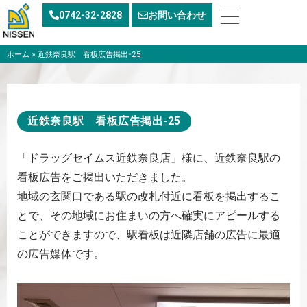
内
0742-32-2828
お問い合わせ
容
を
ス
ホーム
»
近鉄奈良駅 看板広告掲出-25
キ
ッ
プ
近鉄奈良駅 看板広告掲出-25
「ドラッグセイムス近鉄奈良店」様に、近鉄奈良駅の
看板広告をご掲出いただきました。
地域の玄関口である駅の改札付近に看板を掲出するこ
とで、その地域にお住まいの方へ確実にアピールする
ことができますので、駅看板は近隣店舗の広告に最適
の広告媒体です。