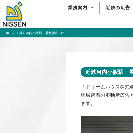
内
業務案内
近鉄の広告
容
を
ス
キ
ホーム
»
近鉄河内小阪駅 看板掲出-32
ッ
プ
近鉄河内小阪駅 看
「ドリームハウス株式
地域密着の不動産広告
ます。