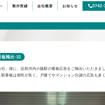
0742-
製作実績
会社概要
お知らせ
板掲出-32
会社」様に、近鉄河内小阪駅の看板広告をご掲出いただきま
と駅看板は相性が良く、戸建てやマンション分譲の広告も多