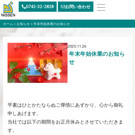
内
0742-32-2828
お問い合わせ
容
を
ス
ホーム
»
お知らせ
»
年末年始休業のお知らせ
キ
ッ
プ
2025.11.26
年末年始休業のお知ら
せ
平素はひとかたならぬご厚情にあずかり、心から御礼
申しあげます。
当社では以下の期間をお正月休みとさせていただきま
す。