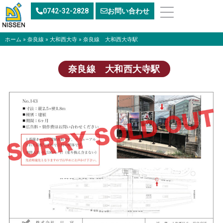
内
0742-32-2828
お問い合わせ
容
を
ス
ホーム
»
奈良線
»
大和西大寺
»
奈良線 大和西大寺駅
キ
ッ
奈良線 大和西大寺駅
プ