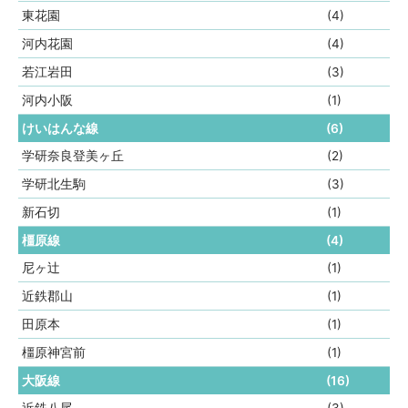
東花園
(4)
河内花園
(4)
若江岩田
(3)
河内小阪
(1)
けいはんな線
(6)
学研奈良登美ヶ丘
(2)
学研北生駒
(3)
新石切
(1)
橿原線
(4)
尼ヶ辻
(1)
近鉄郡山
(1)
田原本
(1)
橿原神宮前
(1)
大阪線
(16)