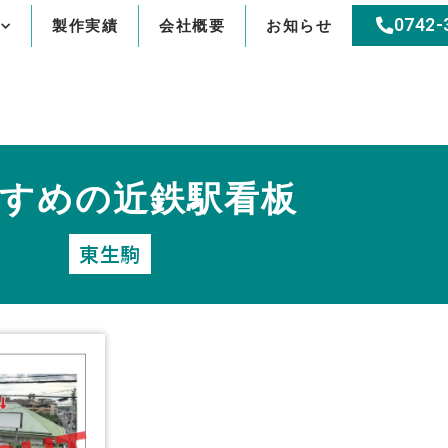
0742-
製作実績
会社概要
お知らせ
すめの近鉄駅看板
東生駒