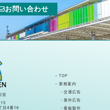
お問い合わせ
− TOP
− 業務案内
・交通広告
日宣
・屋外広告
115
目4番16
・看板製作