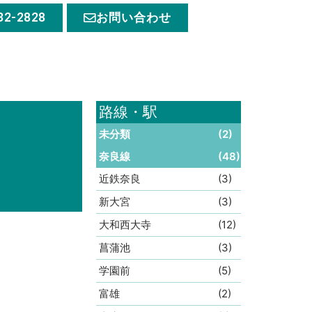
32-2828
お問い合わせ
路線・駅
未分類
(2)
奈良線
(48)
近鉄奈良
(3)
新大宮
(3)
大和西大寺
(12)
菖蒲池
(3)
学園前
(5)
富雄
(2)