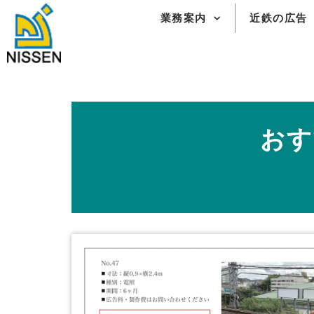
内
業務案内
近鉄の広告
容
を
ス
キ
ッ
プ
おす