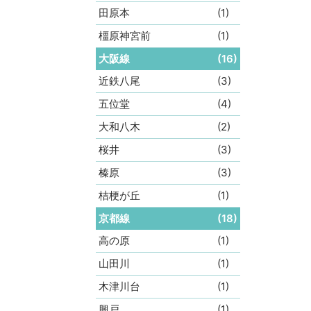
田原本
(1)
橿原神宮前
(1)
大阪線
(16)
近鉄八尾
(3)
五位堂
(4)
大和八木
(2)
桜井
(3)
榛原
(3)
桔梗が丘
(1)
京都線
(18)
高の原
(1)
山田川
(1)
木津川台
(1)
興戸
(1)