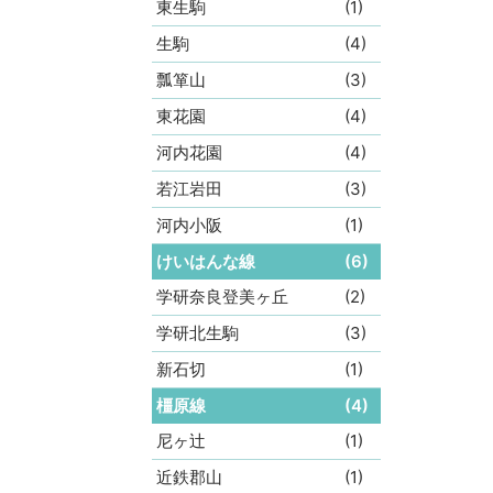
東生駒
(1)
生駒
(4)
瓢箪山
(3)
東花園
(4)
河内花園
(4)
若江岩田
(3)
河内小阪
(1)
けいはんな線
(6)
学研奈良登美ヶ丘
(2)
学研北生駒
(3)
新石切
(1)
橿原線
(4)
尼ヶ辻
(1)
近鉄郡山
(1)