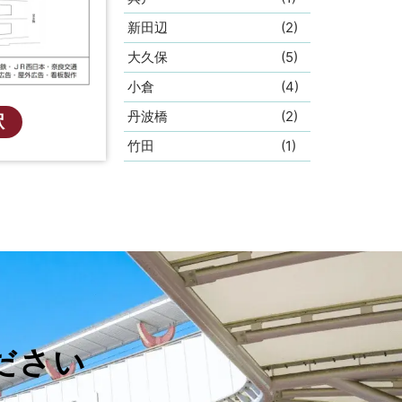
新田辺
(2)
大久保
(5)
小倉
(4)
丹波橋
(2)
駅
竹田
(1)
ださい