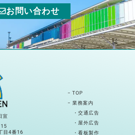
お問い合わせ
− TOP
− 業務案内
・交通広告
日宣
・屋外広告
115
目4番16
・看板製作