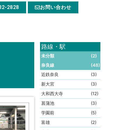
32-2828
お問い合わせ
路線・駅
未分類
(2)
奈良線
(48)
近鉄奈良
(3)
新大宮
(3)
大和西大寺
(12)
菖蒲池
(3)
学園前
(5)
富雄
(2)