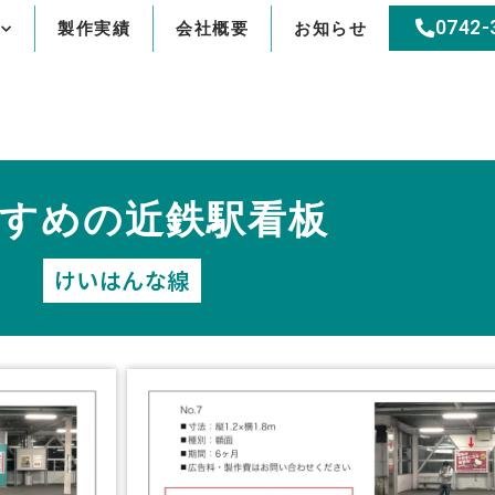
0742-
製作実績
会社概要
お知らせ
すめの近鉄駅看板
けいはんな線