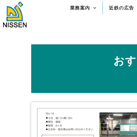
内
業務案内
近鉄の広告
容
を
ス
キ
ッ
プ
おす