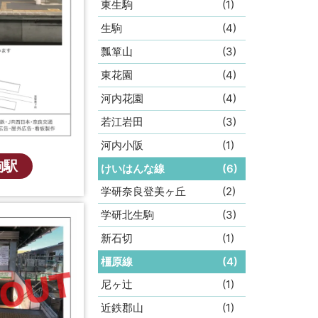
東生駒
(1)
生駒
(4)
瓢箪山
(3)
東花園
(4)
河内花園
(4)
若江岩田
(3)
河内小阪
(1)
駒駅
けいはんな線
(6)
学研奈良登美ヶ丘
(2)
学研北生駒
(3)
新石切
(1)
橿原線
(4)
尼ヶ辻
(1)
近鉄郡山
(1)