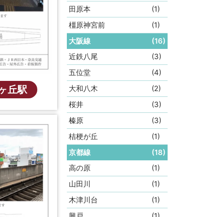
田原本
(1)
橿原神宮前
(1)
大阪線
(16)
近鉄八尾
(3)
五位堂
(4)
大和八木
(2)
ヶ丘駅
桜井
(3)
榛原
(3)
桔梗が丘
(1)
京都線
(18)
高の原
(1)
山田川
(1)
木津川台
(1)
興戸
(1)