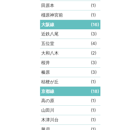
田原本
(1)
橿原神宮前
(1)
大阪線
(16)
近鉄八尾
(3)
五位堂
(4)
大和八木
(2)
桜井
(3)
榛原
(3)
桔梗が丘
(1)
京都線
(18)
高の原
(1)
山田川
(1)
木津川台
(1)
興戸
(1)