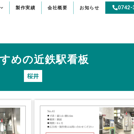
0742-
製作実績
会社概要
お知らせ
すめの近鉄駅看板
桜井