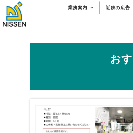
内
業務案内
近鉄の広告
容
を
ス
キ
ッ
プ
おす