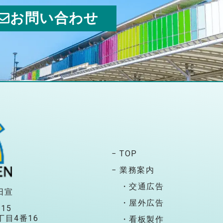
お問い合わせ
− TOP
− 業務案内
・交通広告
日宣
・屋外広告
115
目4番16
・看板製作