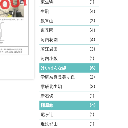
東生駒
(1)
生駒
(4)
瓢箪山
(3)
東花園
(4)
河内花園
(4)
若江岩田
(3)
河内小阪
(1)
けいはんな線
(6)
学研奈良登美ヶ丘
(2)
学研北生駒
(3)
新石切
(1)
橿原線
(4)
尼ヶ辻
(1)
近鉄郡山
(1)