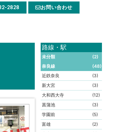
32-2828
お問い合わせ
路線・駅
未分類
(2)
奈良線
(48)
近鉄奈良
(3)
新大宮
(3)
大和西大寺
(12)
菖蒲池
(3)
学園前
(5)
富雄
(2)