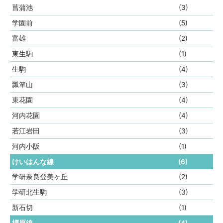
菖蒲池
(3)
学園前
(5)
富雄
(2)
東生駒
(1)
生駒
(4)
瓢箪山
(3)
東花園
(4)
河内花園
(4)
若江岩田
(3)
河内小阪
(1)
けいはんな線
(6)
学研奈良登美ヶ丘
(2)
学研北生駒
(3)
新石切
(1)