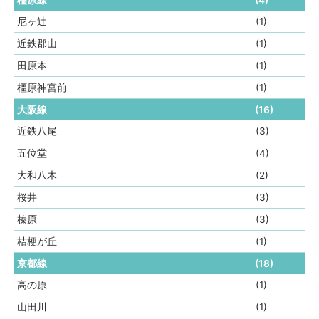
橿原線
(4)
尼ヶ辻
(1)
近鉄郡山
(1)
田原本
(1)
橿原神宮前
(1)
大阪線
(16)
近鉄八尾
(3)
五位堂
(4)
大和八木
(2)
桜井
(3)
榛原
(3)
桔梗が丘
(1)
京都線
(18)
高の原
(1)
山田川
(1)