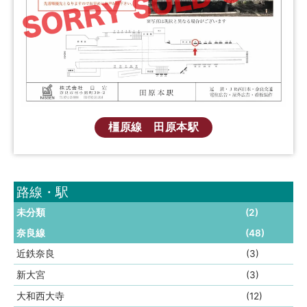
橿原線 田原本駅
路線・駅
未分類
(2)
奈良線
(48)
近鉄奈良
(3)
新大宮
(3)
大和西大寺
(12)