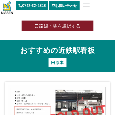
内
0742-32-2828
お問い合わせ
容
を
ス
キ
路線・駅を選択する
ッ
プ
おすすめの近鉄駅看板
田原本