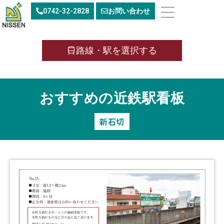
内
0742-32-2828
お問い合わせ
容
を
ス
キ
路線・駅を選択する
ッ
プ
おすすめの近鉄駅看板
新石切