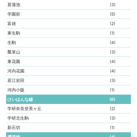
菖蒲池
(3)
学園前
(5)
富雄
(2)
東生駒
(1)
生駒
(4)
瓢箪山
(3)
東花園
(4)
河内花園
(4)
若江岩田
(3)
河内小阪
(1)
けいはんな線
(6)
学研奈良登美ヶ丘
(2)
学研北生駒
(3)
新石切
(1)
橿原線
(4)