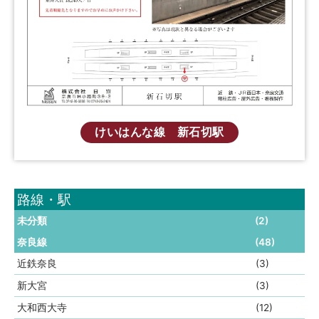
けいはんな線 新石切駅
路線・駅
未分類
(2)
奈良線
(48)
近鉄奈良
(3)
新大宮
(3)
大和西大寺
(12)