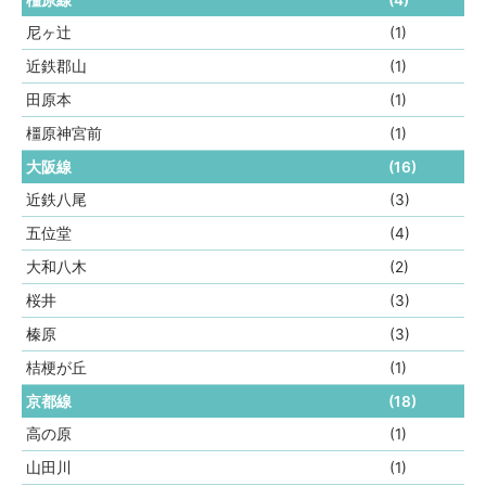
尼ヶ辻
(1)
近鉄郡山
(1)
田原本
(1)
橿原神宮前
(1)
大阪線
(16)
近鉄八尾
(3)
五位堂
(4)
大和八木
(2)
桜井
(3)
榛原
(3)
桔梗が丘
(1)
京都線
(18)
高の原
(1)
山田川
(1)