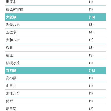
田原本
(1)
橿原神宮前
(1)
大阪線
(16)
近鉄八尾
(3)
五位堂
(4)
大和八木
(2)
桜井
(3)
榛原
(3)
桔梗が丘
(1)
京都線
(18)
高の原
(1)
山田川
(1)
木津川台
(1)
興戸
(1)
新田辺
(2)