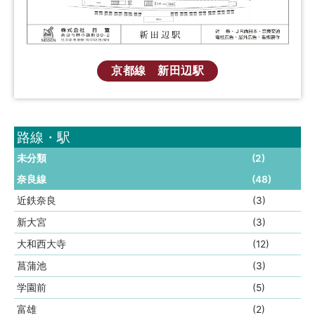
京都線 新田辺駅
路線・駅
未分類
(2)
奈良線
(48)
近鉄奈良
(3)
新大宮
(3)
大和西大寺
(12)
菖蒲池
(3)
学園前
(5)
富雄
(2)