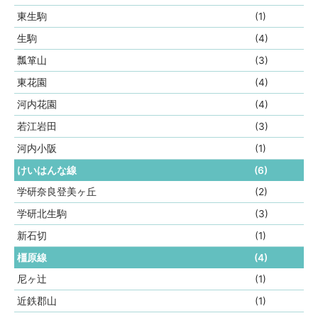
東生駒
(1)
生駒
(4)
瓢箪山
(3)
東花園
(4)
河内花園
(4)
若江岩田
(3)
河内小阪
(1)
けいはんな線
(6)
学研奈良登美ヶ丘
(2)
学研北生駒
(3)
新石切
(1)
橿原線
(4)
尼ヶ辻
(1)
近鉄郡山
(1)