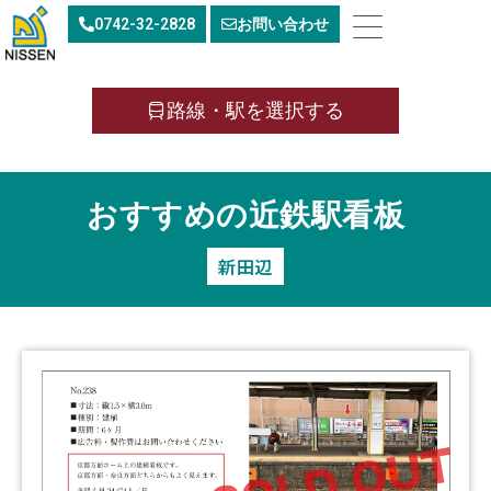
内
0742-32-2828
お問い合わせ
容
を
ス
キ
路線・駅を選択する
ッ
プ
おすすめの近鉄駅看板
新田辺