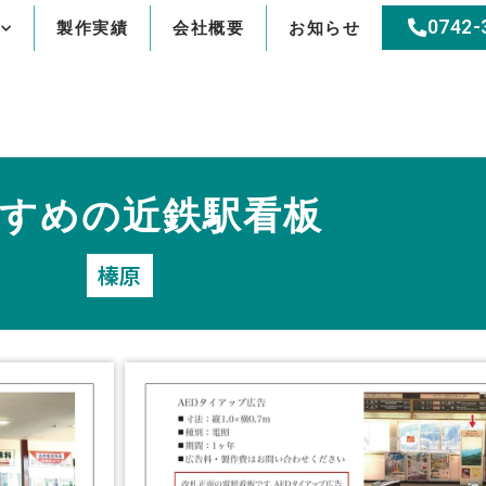
0742-
製作実績
会社概要
お知らせ
すめの近鉄駅看板
榛原