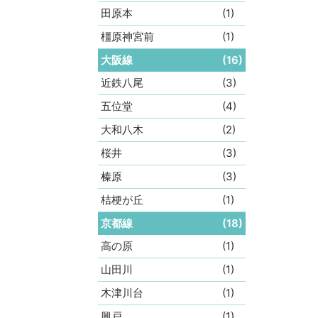
田原本
(1)
橿原神宮前
(1)
大阪線
(16)
近鉄八尾
(3)
五位堂
(4)
大和八木
(2)
桜井
(3)
榛原
(3)
桔梗が丘
(1)
京都線
(18)
高の原
(1)
山田川
(1)
木津川台
(1)
興戸
(1)