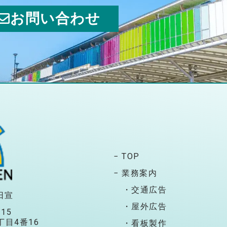
お問い合わせ
− TOP
− 業務案内
・交通広告
日宣
・屋外広告
115
目4番16
・看板製作