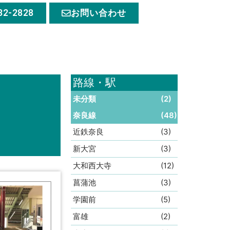
32-2828
お問い合わせ
路線・駅
未分類
(2)
奈良線
(48)
近鉄奈良
(3)
新大宮
(3)
大和西大寺
(12)
菖蒲池
(3)
学園前
(5)
富雄
(2)