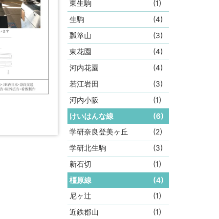
東生駒
(1)
生駒
(4)
瓢箪山
(3)
東花園
(4)
河内花園
(4)
若江岩田
(3)
河内小阪
(1)
けいはんな線
(6)
学研奈良登美ヶ丘
(2)
学研北生駒
(3)
新石切
(1)
橿原線
(4)
尼ヶ辻
(1)
近鉄郡山
(1)