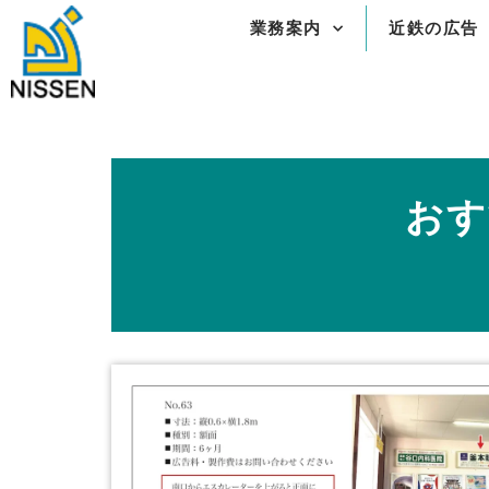
内
業務案内
近鉄の広告
容
を
ス
キ
ッ
プ
おす