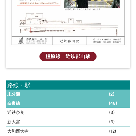
橿原線 近鉄郡山駅
路線・駅
未分類
(2)
奈良線
(48)
近鉄奈良
(3)
新大宮
(3)
大和西大寺
(12)