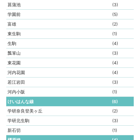
菖蒲池
(3)
学園前
(5)
富雄
(2)
東生駒
(1)
生駒
(4)
瓢箪山
(3)
東花園
(4)
河内花園
(4)
若江岩田
(3)
河内小阪
(1)
けいはんな線
(6)
学研奈良登美ヶ丘
(2)
学研北生駒
(3)
新石切
(1)