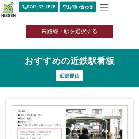
内
0742-32-2828
お問い合わせ
容
を
ス
キ
路線・駅を選択する
ッ
プ
おすすめの近鉄駅看板
近鉄郡山