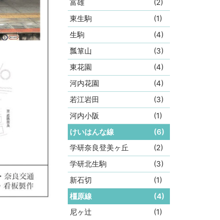
富雄
(2)
東生駒
(1)
生駒
(4)
瓢箪山
(3)
東花園
(4)
河内花園
(4)
若江岩田
(3)
河内小阪
(1)
けいはんな線
(6)
学研奈良登美ヶ丘
(2)
学研北生駒
(3)
新石切
(1)
橿原線
(4)
尼ヶ辻
(1)