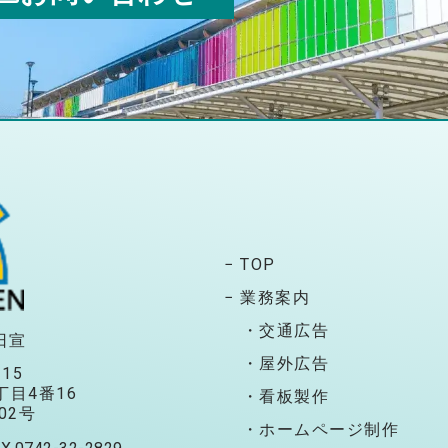
− TOP
− 業務案内
・交通広告
日宣
・屋外広告
115
目4番16
・看板製作
02号
・ホームページ制作