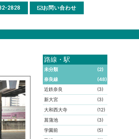
32-2828
お問い合わせ
路線・駅
未分類
(2)
奈良線
(48)
近鉄奈良
(3)
新大宮
(3)
大和西大寺
(12)
菖蒲池
(3)
学園前
(5)