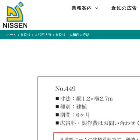
内
業務案内
近鉄の広告
容
を
ス
キ
ホーム
»
奈良線
»
大和西大寺
»
奈良線 大和西大寺駅
ッ
プ