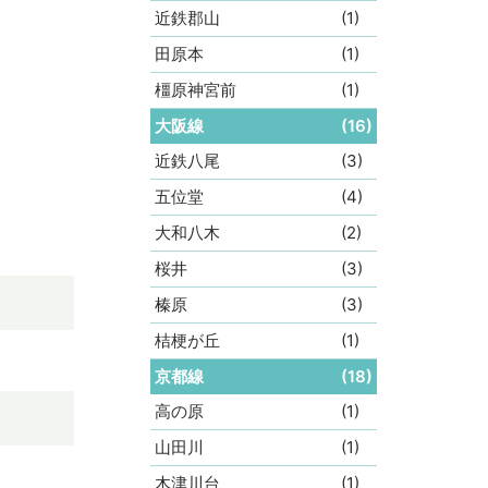
近鉄郡山
(1)
田原本
(1)
橿原神宮前
(1)
大阪線
(16)
近鉄八尾
(3)
五位堂
(4)
大和八木
(2)
桜井
(3)
榛原
(3)
桔梗が丘
(1)
京都線
(18)
高の原
(1)
山田川
(1)
木津川台
(1)