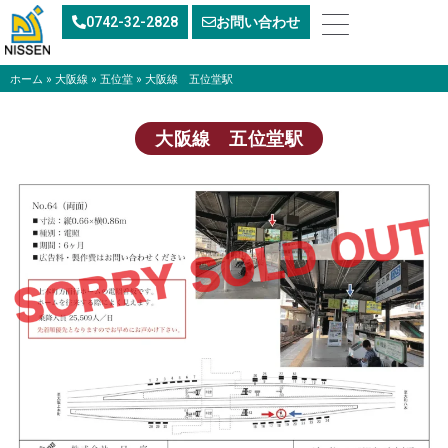
内
0742-32-2828
お問い合わせ
容
を
ス
ホーム
»
大阪線
»
五位堂
»
大阪線 五位堂駅
キ
ッ
大阪線 五位堂駅
プ