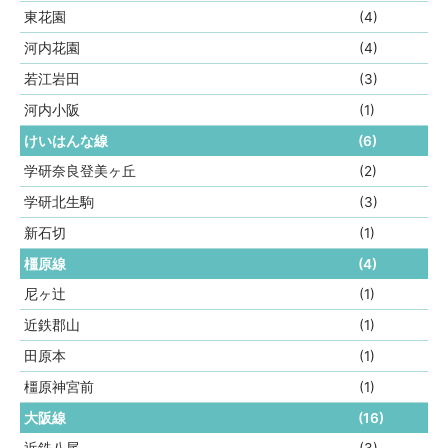
東花園
(4)
河内花園
(4)
若江岩田
(3)
河内小阪
(1)
けいはんな線
(6)
学研奈良登美ヶ丘
(2)
学研北生駒
(3)
新石切
(1)
橿原線
(4)
尼ヶ辻
(1)
近鉄郡山
(1)
田原本
(1)
橿原神宮前
(1)
大阪線
(16)