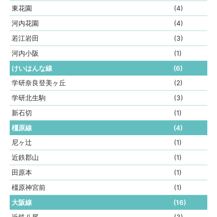
東花園
(4)
河内花園
(4)
若江岩田
(3)
河内小阪
(1)
けいはんな線
(6)
学研奈良登美ヶ丘
(2)
学研北生駒
(3)
新石切
(1)
橿原線
(4)
尼ヶ辻
(1)
近鉄郡山
(1)
田原本
(1)
橿原神宮前
(1)
大阪線
(16)