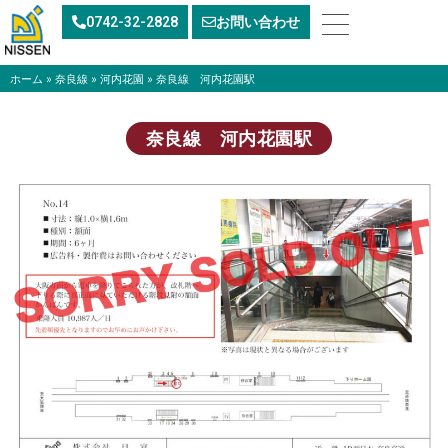
内
0742-32-2828
お問い合わせ
容
を
ス
ホーム
»
奈良線
»
河内花園
»
奈良線 河内花園駅
キ
ッ
奈良線 河内花園駅
プ