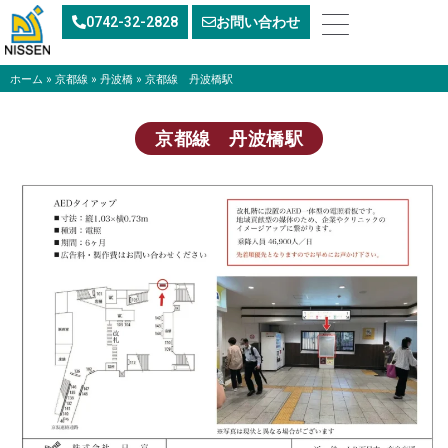
内
0742-32-2828
お問い合わせ
容
を
ス
ホーム
»
京都線
»
丹波橋
»
京都線 丹波橋駅
キ
ッ
京都線 丹波橋駅
プ