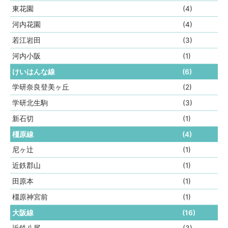
東花園
(4)
河内花園
(4)
若江岩田
(3)
河内小阪
(1)
けいはんな線
(6)
学研奈良登美ヶ丘
(2)
学研北生駒
(3)
新石切
(1)
橿原線
(4)
尼ヶ辻
(1)
近鉄郡山
(1)
田原本
(1)
橿原神宮前
(1)
大阪線
(16)