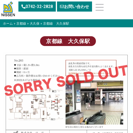
内
0742-32-2828
お問い合わせ
容
を
ス
ホーム
»
京都線
»
大久保
»
京都線 大久保駅
キ
ッ
京都線 大久保駅
プ