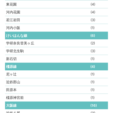
東花園
(4)
河内花園
(4)
若江岩田
(3)
河内小阪
(1)
けいはんな線
(6)
学研奈良登美ヶ丘
(2)
学研北生駒
(3)
新石切
(1)
橿原線
(4)
尼ヶ辻
(1)
近鉄郡山
(1)
田原本
(1)
橿原神宮前
(1)
大阪線
(16)