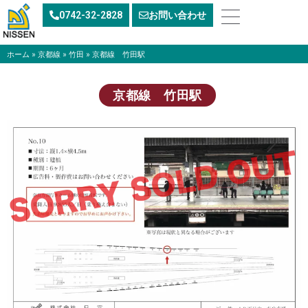
内
0742-32-2828
お問い合わせ
容
を
ス
ホーム
»
京都線
»
竹田
»
京都線 竹田駅
キ
ッ
京都線 竹田駅
プ