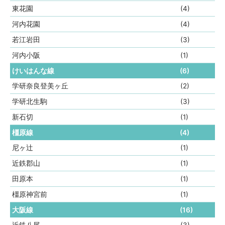
東花園
(4)
河内花園
(4)
若江岩田
(3)
河内小阪
(1)
けいはんな線
(6)
学研奈良登美ヶ丘
(2)
学研北生駒
(3)
新石切
(1)
橿原線
(4)
尼ヶ辻
(1)
近鉄郡山
(1)
田原本
(1)
橿原神宮前
(1)
大阪線
(16)