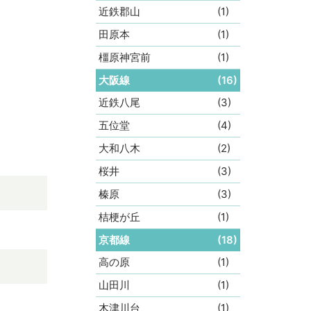
近鉄郡山
(1)
田原本
(1)
橿原神宮前
(1)
大阪線
(16)
近鉄八尾
(3)
五位堂
(4)
大和八木
(2)
桜井
(3)
榛原
(3)
桔梗が丘
(1)
京都線
(18)
高の原
(1)
山田川
(1)
木津川台
(1)