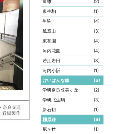
富雄
(2)
東生駒
(1)
生駒
(4)
瓢箪山
(3)
東花園
(4)
河内花園
(4)
若江岩田
(3)
河内小阪
(1)
けいはんな線
(6)
学研奈良登美ヶ丘
(2)
学研北生駒
(3)
新石切
(1)
橿原線
(4)
尼ヶ辻
(1)