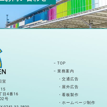
− TOP
− 業務案内
・交通広告
日宣
・屋外広告
115
目4番16
・看板製作
02号
・ホームページ制作