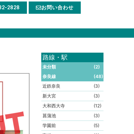
32-2828
お問い合わせ
路線・駅
未分類
(2)
奈良線
(48)
近鉄奈良
(3)
新大宮
(3)
大和西大寺
(12)
菖蒲池
(3)
学園前
(5)