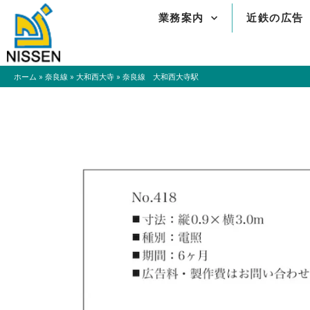
内
業務案内
近鉄の広告
容
を
ス
キ
ホーム
»
奈良線
»
大和西大寺
»
奈良線 大和西大寺駅
ッ
プ