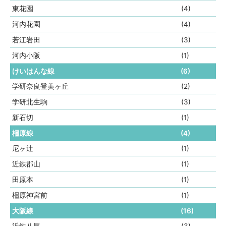
東花園
(4)
河内花園
(4)
若江岩田
(3)
河内小阪
(1)
けいはんな線
(6)
学研奈良登美ヶ丘
(2)
学研北生駒
(3)
新石切
(1)
橿原線
(4)
尼ヶ辻
(1)
近鉄郡山
(1)
田原本
(1)
橿原神宮前
(1)
大阪線
(16)