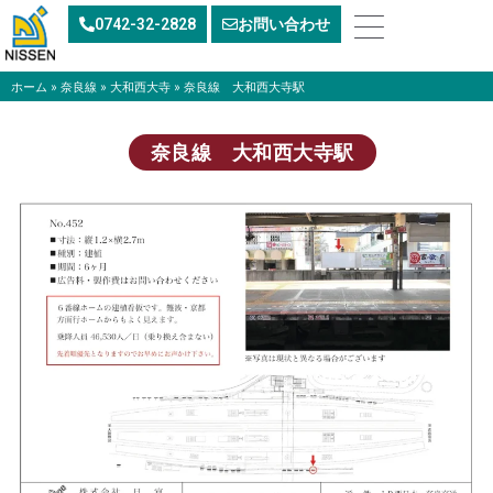
内
0742-32-2828
お問い合わせ
容
を
ス
ホーム
»
奈良線
»
大和西大寺
»
奈良線 大和西大寺駅
キ
ッ
奈良線 大和西大寺駅
プ