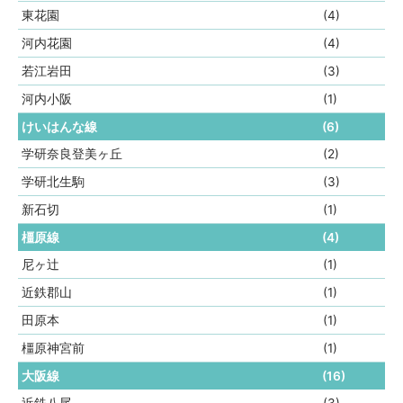
東花園
(4)
河内花園
(4)
若江岩田
(3)
河内小阪
(1)
けいはんな線
(6)
学研奈良登美ヶ丘
(2)
学研北生駒
(3)
新石切
(1)
橿原線
(4)
尼ヶ辻
(1)
近鉄郡山
(1)
田原本
(1)
橿原神宮前
(1)
大阪線
(16)