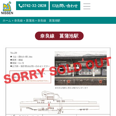
内
0742-32-2828
お問い合わせ
容
を
ス
ホーム
»
奈良線
»
菖蒲池
»
奈良線 菖蒲池駅
キ
ッ
奈良線 菖蒲池駅
プ