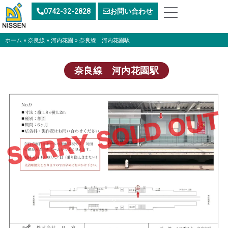
内
0742-32-2828
お問い合わせ
容
を
ス
ホーム
»
奈良線
»
河内花園
»
奈良線 河内花園駅
キ
ッ
奈良線 河内花園駅
プ