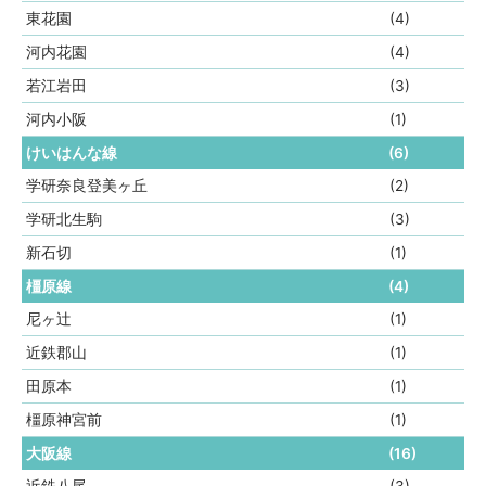
東花園
(4)
河内花園
(4)
若江岩田
(3)
河内小阪
(1)
けいはんな線
(6)
学研奈良登美ヶ丘
(2)
学研北生駒
(3)
新石切
(1)
橿原線
(4)
尼ヶ辻
(1)
近鉄郡山
(1)
田原本
(1)
橿原神宮前
(1)
大阪線
(16)